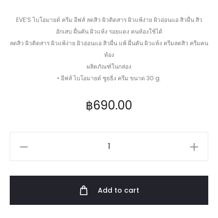
EVE’S ไบโอมายด์ ครีม อีฟส์ ลดสิว ผิวติดสาร ผิวแพ้ง่าย ผิวอ่อนแอ สิวผื่น สิว
อักเสบ ผื่นคัน ผิวแห้ง รอยแดง คนท้องใช้ได้
ลดสิว ผิวติดสาร ผิวแพ้ง่าย ผิวอ่อนแอ สิวผื่น แพ้ ผื่นคัน ผิวแห้ง ครีมลดสิว ครีมคน
ท้อง
ผลิตภัณฑ์ในกล่อง
• อีฟส์ ไบโอมายด์ ซูธธิ่ง ครีม ขนาด 30 g.
฿
690.00
EVE'S
BIOMILD
SOOTHING
CREAM
Add to cart
quantity