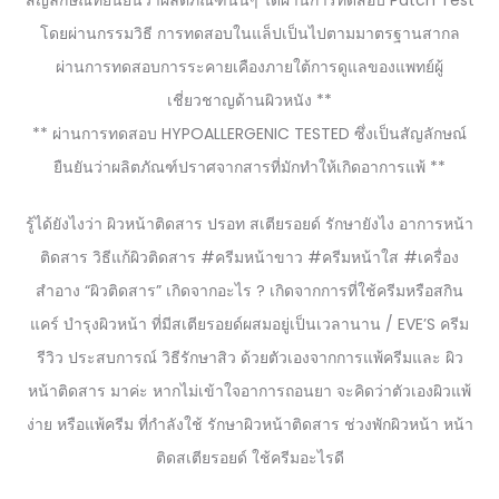
สัญลักษณ์ที่ยืนยันว่าผลิตภัณฑ์นั้นๆ ได้ผ่านการทดสอบ Patch Test
โดยผ่านกรรมวิธี การทดสอบในแล็ปเป็นไปตามมาตรฐานสากล
ผ่านการทดสอบการระคายเคืองภายใต้การดูแลของแพทย์ผู้
เชี่ยวชาญด้านผิวหนัง **
** ผ่านการทดสอบ HYPOALLERGENIC TESTED ซึ่งเป็นสัญลักษณ์
ยืนยันว่าผลิตภัณฑ์ปราศจากสารที่มักทำให้เกิดอาการแพ้ **
รู้ได้ยังไงว่า ผิวหน้าติดสาร ปรอท สเตียรอยด์ รักษายังไง อาการหน้า
ติดสาร วิธีแก้ผิวติดสาร #ครีมหน้าขาว #ครีมหน้าใส #เครื่อง
สำอาง “ผิวติดสาร” เกิดจากอะไร ? เกิดจากการที่ใช้ครีมหรือสกิน
แคร์ บำรุงผิวหน้า ที่มีสเตียรอยด์ผสมอยู่เป็นเวลานาน / EVE’S ครีม
รีวิว ประสบการณ์ วิธีรักษาสิว ด้วยตัวเองจากการแพ้ครีมและ ผิว
หน้าติดสาร มาค่ะ หากไม่เข้าใจอาการถอนยา จะคิดว่าตัวเองผิวแพ้
ง่าย หรือแพ้ครีม ที่กำลังใช้ รักษาผิวหน้าติดสาร ช่วงพักผิวหน้า หน้า
ติดสเตียรอยด์ ใช้ครีมอะไรดี