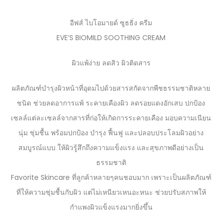
อีฟส์ ไบโอมายด์ ซูธธิ่ง ครีม
EVE’S BIOMILD SOOTHING CREAM
ผิวแพ้ง่าย ลดสิว ผิวติดสาร
ผลิตภัณฑ์บำรุงผิวหน้าที่อุดมไปด้วยสารสกัดจากพืชธรรมชาติหลาย
ชนิด ช่วยลดอาการแพ้ ระคายเคืองผิว ลดรอยแดงอักเสบ ปกป้อง
เซลล์แต่ละเซลล์จากสารที่ก่อให้เกิดการระคายเคือง มอบความเนียน
นุ่ม ชุ่มชื้น พร้อมปกป้อง บำรุง ฟื้นฟู และปลอบประโลมผิวอย่าง
สมบูรณ์แบบ ให้ผิวรู้สึกถึงความแข็งแรง และสุขภาพดีอย่างเป็น
ธรรมชาติ
Favorite Skincare ที่ลูกค้าหลายๆคนชอบมาก เพราะเป็นผลิตภัณฑ์
ที่ให้ความชุ่มชื้นกับผิว แต่ไม่เหนียวเหนอะหนะ ช่วยปรับสภาพให้
กำแพงผิวแข็งแรงมากยิ่งขึ้น