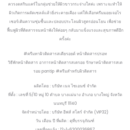
ควรงดสกินแคร์ในกลุ่มช่วยให้ผิวขาวกระจ่างใสค่ะ เพราะจะทำให้
ผิวเกิดการผลัดเซลล์แล้วยิ่งระคายเคือง แต่ให้เลือกครีมมอยเจอไร
เซอร์เติมความชุ่มชื้นและปลอบประโลมผิวสูตรอ่อนโยน เพื่อช่วย
ฟื้นฟูผิวที่ติดสารจนหน้าพังให้ค่อยๆ กลับมาแข็งแรงและสุขภาพดีอีก
ครั้งค่ะ
#ครีมทาผิวติดสารสเตียรอยด์ หน้าติดสารปรอท
วิธีพักหน้าติดสาร อาการหน้าติดสารสเตรอย รักษาหน้าติดสารสเต
รอย pantip #ครีมสำหรับผิวติดสาร
ผลิตโดย : บริษัท เนจ ไซเอนซ์ จำกัด
ที่ตั้ง : เลขที่ 5/10 หมู่ 10 ตำบล บางแม่นาง อำเภอ บางใหญ่ จังหวัด
นนทบุรี 11140
จัดจำหน่ายโดย : บริษัท อีฟส์ สโตร์ จำกัด (VIP32)
วัน เดือน ปี ที่ผลิต : ดุที่บรรจุภัณฑ์
เลขที่จดแจ้ง : 12-1-6200036867