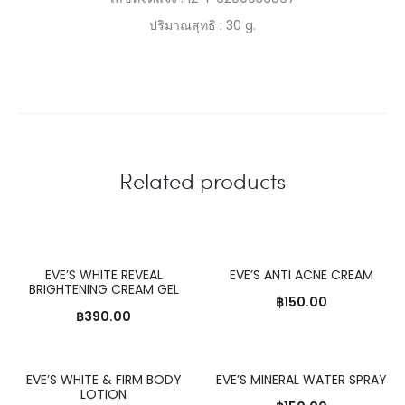
ปริมาณสุทธิ : 30 g.
Related products
EVE’S WHITE REVEAL
EVE’S ANTI ACNE CREAM
BEST SELLER
BRIGHTENING CREAM GEL
฿
150.00
฿
390.00
EVE’S WHITE & FIRM BODY
EVE’S MINERAL WATER SPRAY
BEST SELLER
LOTION