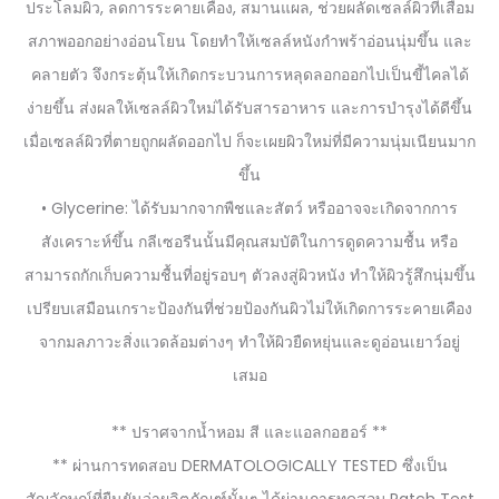
ประโลมผิว, ลดการระคายเคือง, สมานแผล, ช่วยผลัดเซลล์ผิวที่เสื่อม
สภาพออกอย่างอ่อนโยน โดยทำให้เซลล์หนังกำพร้าอ่อนนุ่มขึ้น และ
คลายตัว จึงกระตุ้นให้เกิดกระบวนการหลุดลอกออกไปเป็นขี้ไคลได้
ง่ายขึ้น ส่งผลให้เซลล์ผิวใหม่ได้รับสารอาหาร และการบำรุงได้ดีขึ้น
เมื่อเซลล์ผิวที่ตายถูกผลัดออกไป ก็จะเผยผิวใหม่ที่มีความนุ่มเนียนมาก
ขึ้น
• Glycerine: ได้รับมากจากพืชและสัตว์ หรืออาจจะเกิดจากการ
สังเคราะห์ขึ้น กลีเซอรีนนั้นมีคุณสมบัติในการดูดความชื้น หรือ
สามารถกักเก็บความชื้นที่อยู่รอบๆ ตัวลงสู่ผิวหนัง ทำให้ผิวรู้สึกนุ่มขึ้น
เปรียบเสมือนเกราะป้องกันที่ช่วยป้องกันผิวไม่ให้เกิดการระคายเคือง
จากมลภาวะสิ่งแวดล้อมต่างๆ ทำให้ผิวยืดหยุ่นและดูอ่อนเยาว์อยู่
เสมอ
** ปราศจากน้ำหอม สี และแอลกอฮอร์ **
** ผ่านการทดสอบ DERMATOLOGICALLY TESTED ซึ่งเป็น